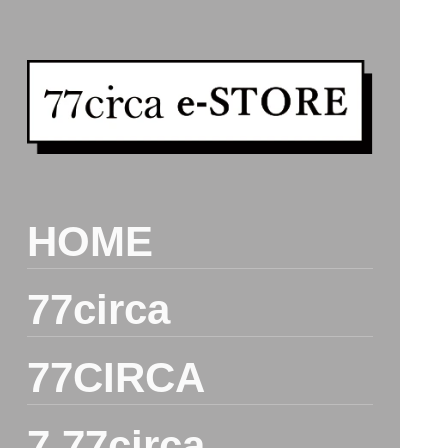
コ
ン
テ
ン
ツ
を
ス
キ
ッ
プ
HOME
す
る
77circa
77CIRCA
7 77circa