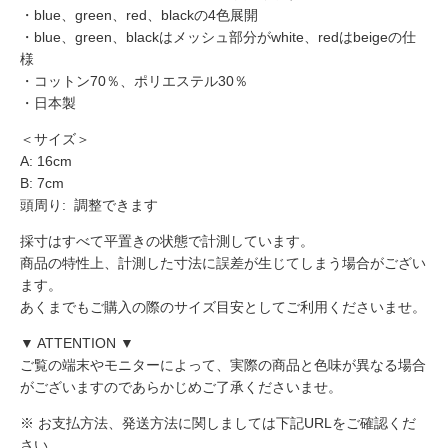
・blue、green、red、blackの4色展開
・blue、green、blackはメッシュ部分がwhite、redはbeigeの仕
様
・コットン70％、ポリエステル30％
・日本製
＜サイズ＞
A: 16cm
B: 7cm
頭周り: 調整できます
採寸はすべて平置きの状態で計測しています。
商品の特性上、計測した寸法に誤差が生じてしまう場合がござい
ます。
あくまでもご購入の際のサイズ目安としてご利用くださいませ。
▼ ATTENTION ▼
ご覧の端末やモニターによって、実際の商品と色味が異なる場合
がございますのであらかじめご了承くださいませ。
※ お支払方法、発送方法に関しましては下記URLをご確認くだ
さい。