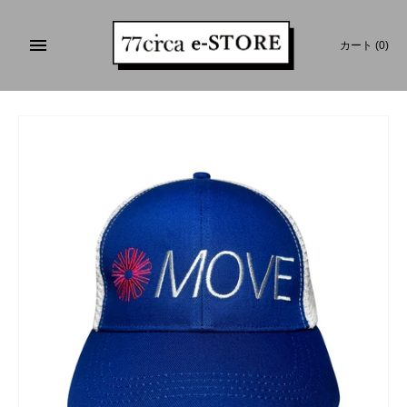
コ
ン
カート
(0)
テ
ン
ツ
を
ス
キ
ッ
プ
す
る