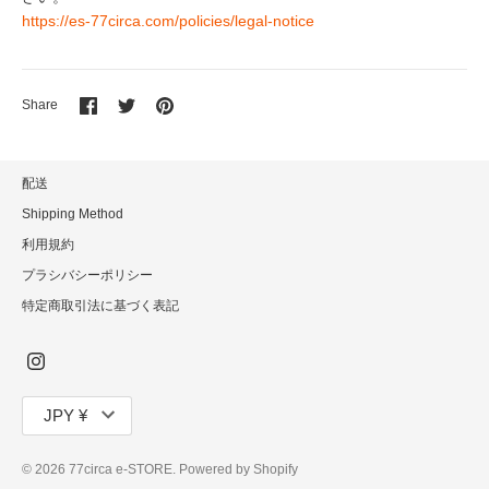
https://es-77circa.com/policies/legal-notice
Share
Share
Pin
Share
on
on
it
Facebook
Twitter
配送
Shipping Method
利用規約
プラシバシーポリシー
特定商取引法に基づく表記
通
JPY ¥
貨
© 2026
77circa e-STORE
. Powered by Shopify