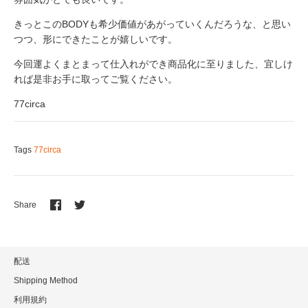
きっとこの
BODY
も希少価値があがっていくんだろうな、と思い
つつ、形にできたことが嬉しいです。
今回運よくまとまって仕入れができ商品化に至りました、宜しけ
れば是非お手に取ってご覧ください。
77circa
Tags
77circa
Share
Share
Share
on
on
Facebook
Twitter
配送
Shipping Method
利用規約