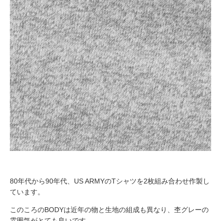
80年代から
90
年代、
US ARMY
の
T
シャツを
2
枚組み合わせ作製し
ています。
このころの
BODY
は近年の物と生地の組成も異なり、杢グレーの
雰囲気がとても良いです。