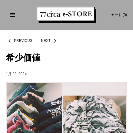
コ
ン
カート
(0)
テ
ン
ツ
を
PREVIOUS
NEXT
ス
キ
希少価値
ッ
プ
す
1月 28, 2024
る