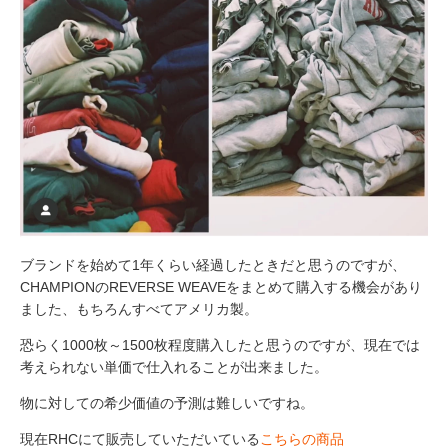
ブランドを始めて
1
年くらい経過したときだと思うのですが、
CHAMPION
の
REVERSE WEAVE
をまとめて購入する機会があり
ました、もちろんすべてアメリカ製。
恐らく
1000
枚～
1500
枚程度購入したと思うのですが、現在では
考えられない単価で仕入れることが出来ました。
物に対しての希少価値の予測は難しいですね。
現在RHCにて販売していただいている
こちらの商品